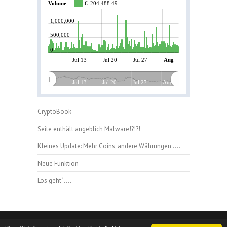
Volume
€
204,488.49
1,000,000
500,000
0
Jul 13
Jul 20
Jul 27
Aug
Jul 13
Jul 20
Jul 27
Aug
CryptoBook
Seite enthält angeblich Malware!?!?!
Kleines Update: Mehr Coins, andere Währungen ….
Neue Funktion
Los geht‘ ….
Copyright © 2026
blockchain-kurse.de
|
Datenschutz
|