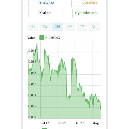
Bitstamp
Coinbase
Kraken
cryptodotcom
1D
1W
1M
3M
1Y
ALL
Value
€
0.05993
0.065
0.064
0.063
0.062
0.061
0.060
0.059
Jul 13
Jul 20
Jul 27
Aug