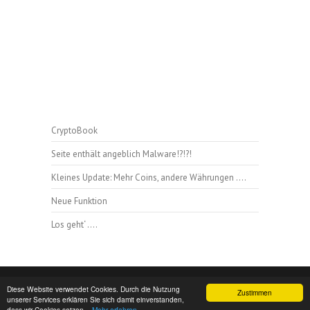
CryptoBook
Seite enthält angeblich Malware!?!?!
Kleines Update: Mehr Coins, andere Währungen ….
Neue Funktion
Los geht‘ ….
Copyright © 2026
blockchain-kurse.de
|
Datenschutz
|
Diese Website verwendet Cookies. Durch die Nutzung
Zustimmen
unserer Services erklären Sie sich damit einverstanden,
Theme by:
Theme Horse
| Powered by:
WordPress
dass wir Cookies setzen.
- Mehr erfahren