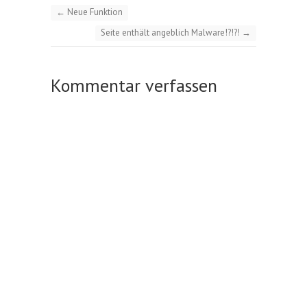
←
Neue Funktion
Seite enthält angeblich Malware!?!?!
→
Kommentar verfassen
A
l
t
e
r
n
a
t
i
v
e
: